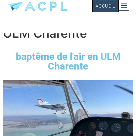
ACCUEIL
Baptême de l’air en
ULM Charente
baptême de l'air en ULM
Charente