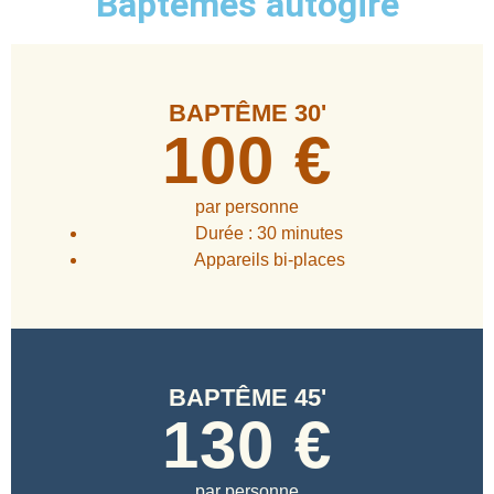
Baptêmes autogire
BAPTÊME 30'
100 €
par personne
Durée :
30
minutes
Appareils bi-places
BAPTÊME 45'
130 €
par personne